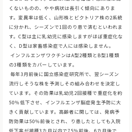
くないものの、やや病状は長引く傾向にありま
す。変異率は低く、山形株とビクトリア株の2系統
に分かれ、シーズンで1回のり患で済むといわれま
す。C型は主に乳幼児に感染しますがほぼ重症化な
く、D型は家畜感染症で人には感染しません。
インフルエンザワクチンはA型2種類とB型1種類
の3種類をカバーしています。
毎年3月前後に国立感染症研究所で、翌シーズン
流行しそうな株を予測しその組み合わせを決定し
ています。その効果は乳幼児2回接種で重症化を約
50％低下させ、インフルエンザ脳症発生予防に大
きく貢献しています。高齢者に関しては、発病予
防効果は50％前後とされ、り患したとしても入院
低下率が接種3カ月以内で75％前後、6カ月後で