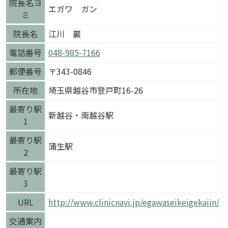
院長名ヨ
エガワ ガン
ミ
院長名
江川 巖
電話番号
048-985-7166
郵便番号
〒343-0846
所在地
埼玉県越谷市登戸町16-26
最寄り駅
新越谷・南越谷駅
1
最寄り駅
蒲生駅
2
最寄り駅
3
URL
http://www.clinicnavi.jp/egawaseikeigekaiin/
交通案内