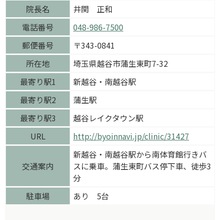
院長名
井関 正和
電話番号
048-986-7500
郵便番号
〒343-0841
所在地
埼玉県越谷市蒲生東町7-32
最寄り駅1
新越谷・南越谷駅
最寄り駅2
蒲生駅
最寄り駅3
越谷レイクタウン駅
URL
http://byoinnavi.jp/clinic/31427
新越谷・南越谷駅から南体育館行きバ
交通案内
スに乗車。蒲生東町バス停下車、徒歩3
分
駐車場
あり 5台