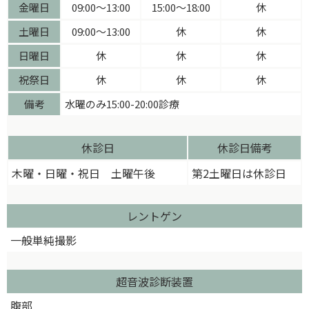
金曜日
09:00〜13:00
15:00〜18:00
休
土曜日
09:00〜13:00
休
休
日曜日
休
休
休
祝祭日
休
休
休
備考
水曜のみ15:00-20:00診療
休診日
休診日備考
木曜・日曜・祝日 土曜午後
第2土曜日は休診日
レントゲン
一般単純撮影
超音波診断装置
腹部