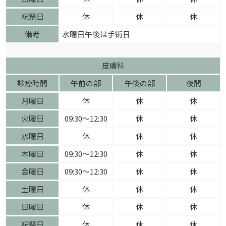
祝祭日
休
休
休
備考
水曜日午後は手術日
皮膚科
診療時間
午前の部
午後の部
夜間
月曜日
休
休
休
火曜日
09:30〜12:30
休
休
水曜日
休
休
休
木曜日
09:30〜12:30
休
休
金曜日
09:30〜12:30
休
休
土曜日
休
休
休
日曜日
休
休
休
祝祭日
休
休
休