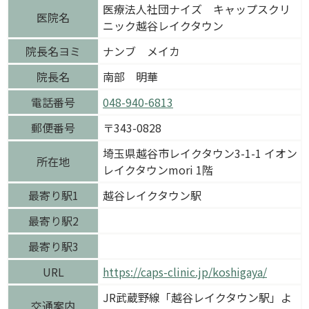
医療法人社団ナイズ キャップスクリ
医院名
ニック越谷レイクタウン
院長名ヨミ
ナンブ メイカ
院長名
南部 明華
電話番号
048-940-6813
郵便番号
〒343-0828
埼玉県越谷市レイクタウン3-1-1 イオン
所在地
レイクタウンmori 1階
最寄り駅1
越谷レイクタウン駅
最寄り駅2
最寄り駅3
URL
https://caps-clinic.jp/koshigaya/
JR武蔵野線「越谷レイクタウン駅」よ
交通案内